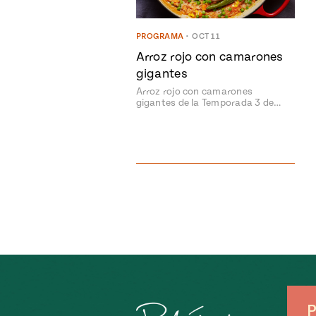
PROGRAMA
•
OCT 11
Arroz rojo con camarones
gigantes
Arroz rojo con camarones
gigantes de la Temporada 3 de…
P