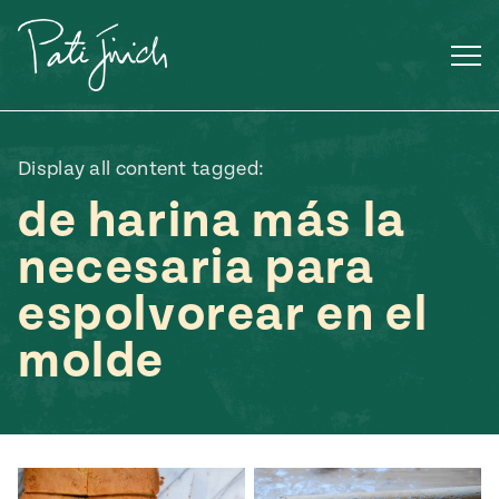
Saltar
al
contenido
Display all content tagged:
de harina más la
necesaria para
espolvorear en el
molde
Mexican
 S2:E3
 Mexican