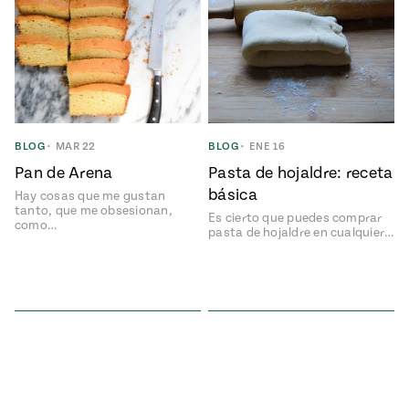
ENGLISH
•
ESPAÑOL
• S14
NES
 elote
ONES
Verano
Pati's
NDO
io 1409:
Mexican
a la
Table
e en Mi
Parrilla
n
BLOG
•
MAR 22
BLOG
•
ENE 16
Pan de Arena
Pasta de hojaldre: receta
Aprovecha
s of La
básica
Hay cosas que me gustan
al
tera
tanto, que me obsesionan,
Es cierto que puedes comprar
máximo
como…
y sabores de
pasta de hojaldre en cualquier…
dos de la
la
Pati Jinich
Explores
temporada
Panamericana
de maíz
Pati’s
Mexican
sures of
Table
Mexican