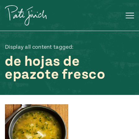
Saltar
al
contenido
Display all content tagged:
de hojas de
epazote fresco
Mexican
 S2:E3
 Mexican