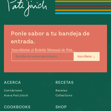
Temporada
e
14
ecipes, Local
Mexico
La Frontera
City
Ponle sabor a tu bandeja de
entrada.
can
y
Rediscovered
Pump Up El
or
Sabor
rary Kitchens
ACERCA
RECETAS
Contáctame
Recetas
Acera Pati Jinich
Collections
s
can
COOKBOOKS
SHOP