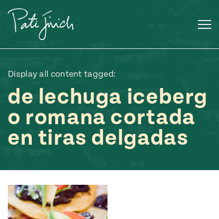
Saltar
al
contenido
Display all content tagged:
de lechuga iceberg
o romana cortada
en tiras delgadas
Mexican
 S2:E3
 Mexican