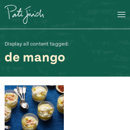
Saltar
al
contenido
Display all content tagged:
de mango
Mexican
 S2:E3
 Mexican