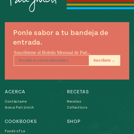
Temporada
e
14
ecipes, Local
Mexico
La Frontera
City
Ponle sabor a tu bandeja de
entrada.
can
y
Rediscovered
Pump Up El
or
Sabor
rary Kitchens
ACERCA
RECETAS
Contáctame
Recetas
Acera Pati Jinich
Collections
s
COOKBOOKS
SHOP
can
Foods of La