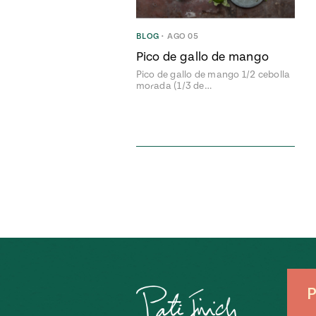
BLOG
•
AGO 05
Pico de gallo de mango
Pico de gallo de mango 1/2 cebolla
morada (1/3 de…
P