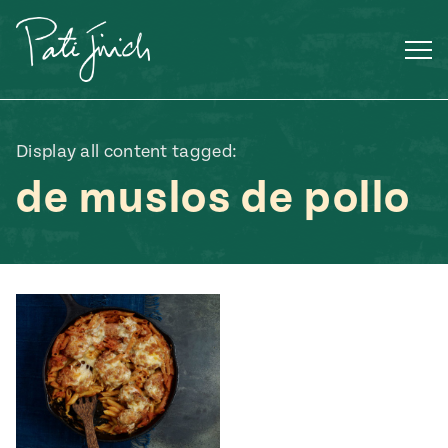
Saltar
al
contenido
Display all content tagged:
de muslos de pollo
Mexican
 S2:E3
 Mexican