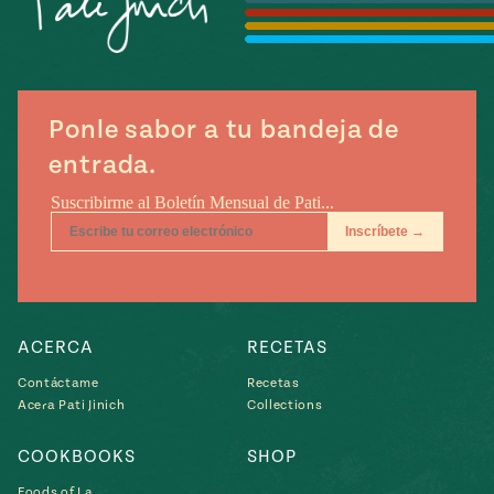
Temporada
e
14
ecipes, Local
Mexico
La Frontera
City
Ponle sabor a tu bandeja de
entrada.
can
y
Rediscovered
Pump Up El
or
Sabor
rary Kitchens
ACERCA
RECETAS
Contáctame
Recetas
Acera Pati Jinich
Collections
s
COOKBOOKS
SHOP
can
Foods of La