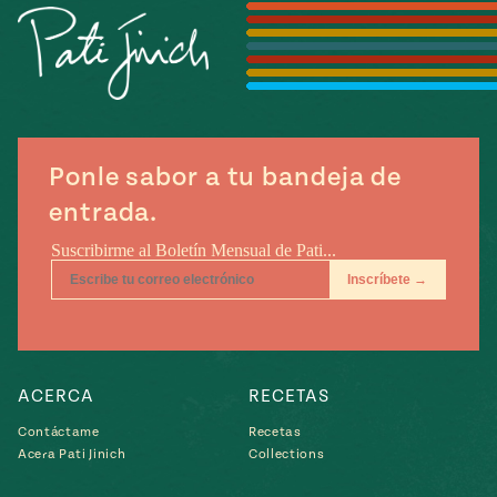
Temporada
e
14
ecipes, Local
Mexico
La Frontera
City
Ponle sabor a tu bandeja de
can
entrada.
y
Rediscovered
Pump Up El
or
Sabor
rary Kitchens
ACERCA
RECETAS
Contáctame
Recetas
s
Acera Pati Jinich
Collections
can