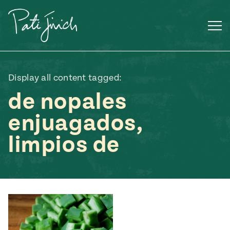
Saltar
al
contenido
Display all content tagged:
de nopales
enjuagados,
limpios de
Mexican
 S2:E3
 Mexican