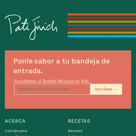
Temporada
e
14
ecipes, Local
Mexico
La Frontera
City
can
Ponle sabor a tu bandeja de
y
entrada.
Rediscovered
Pump Up El
or
Sabor
rary Kitchens
ACERCA
RECETAS
s
can
Contáctame
Recetas