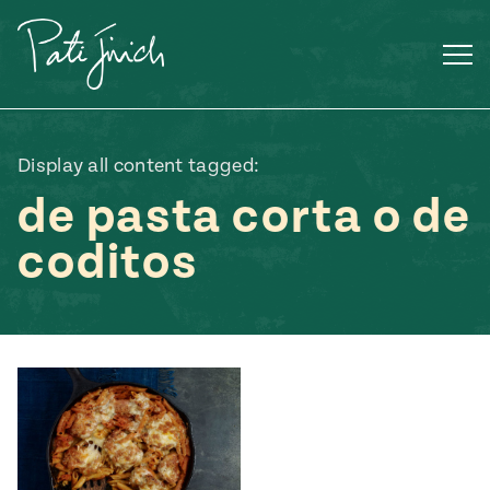
Saltar
al
contenido
Display all content tagged:
de pasta corta o de
coditos
Mexican
 S2:E3
 Mexican