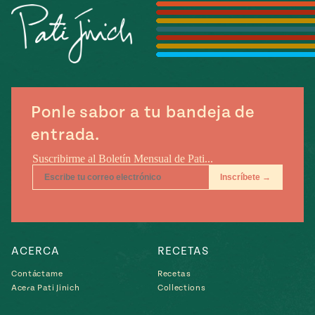
Temporada
e
14
ecipes, Local
Mexico
La Frontera
City
Ponle sabor a tu bandeja de
can
entrada.
y
Rediscovered
Pump Up El
or
Sabor
rary Kitchens
ACERCA
RECETAS
Contáctame
Recetas
s
Acera Pati Jinich
Collections
can