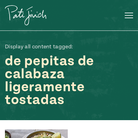
Saltar
al
contenido
Display all content tagged:
de pepitas de
calabaza
ligeramente
tostadas
Mexican
 S2:E3
 Mexican