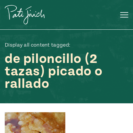
Saltar
al
contenido
Display all content tagged:
de piloncillo (2
tazas) picado o
rallado
Mexican
 S2:E3
 Mexican