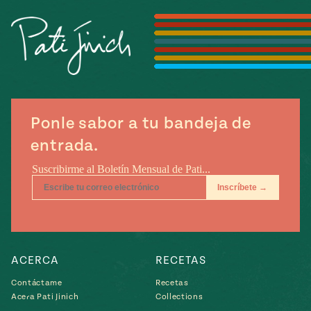
Temporada
e
14
ecipes, Local
Mexico
La Frontera
City
Ponle sabor a tu bandeja de
can
entrada.
y
Rediscovered
Pump Up El
or
Sabor
rary Kitchens
ACERCA
RECETAS
s
Contáctame
Recetas
Acera Pati Jinich
Collections
can