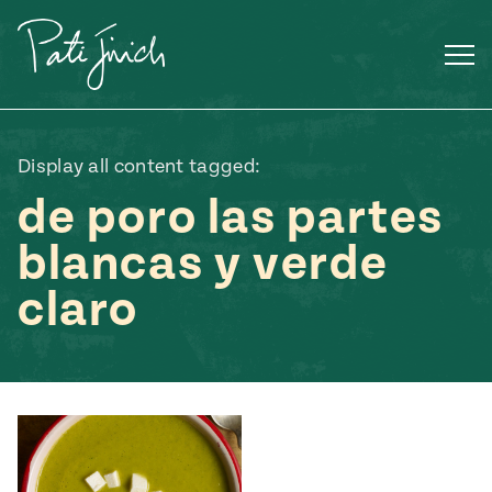
Saltar
al
contenido
Display all content tagged:
de poro las partes
blancas y verde
claro
Mexican
 S2:E3
 Mexican