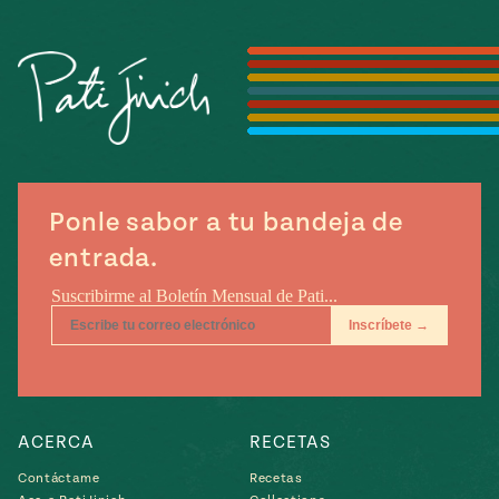
Temporada
e
14
ecipes, Local
Mexico
La Frontera
City
can
Ponle sabor a tu bandeja de
y
entrada.
Rediscovered
Pump Up El
or
Sabor
rary Kitchens
ACERCA
RECETAS
s
can
Contáctame
Recetas