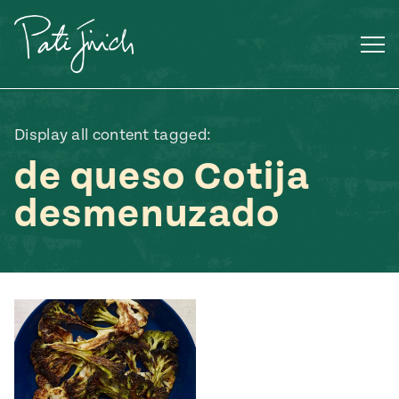
Saltar
al
contenido
Display all content tagged:
de queso Cotija
desmenuzado
Mexican
 S2:E3
 Mexican