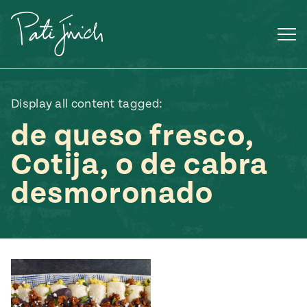
Saltar
al
contenido
Display all content tagged:
de queso fresco,
Cotija, o de cabra
desmoronado
Mexican
 S2:E3
 Mexican