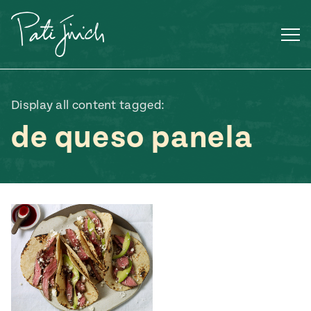
Saltar
al
contenido
Display all content tagged:
de queso panela
Mexican
 S2:E3
 Mexican