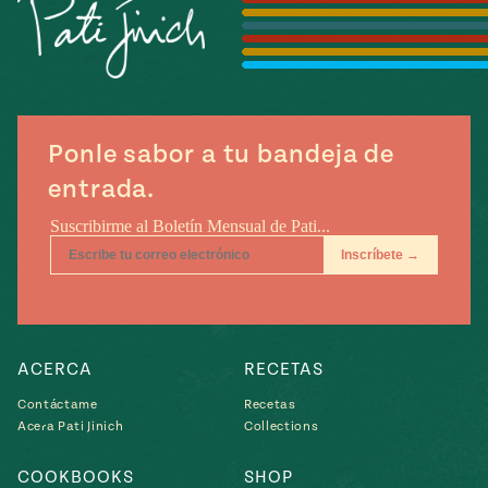
Temporada
e
14
ecipes, Local
Mexico
La Frontera
City
Ponle sabor a tu bandeja de
entrada.
can
y
Rediscovered
Pump Up El
or
Sabor
rary Kitchens
ACERCA
RECETAS
Contáctame
Recetas
Acera Pati Jinich
Collections
s
can
COOKBOOKS
SHOP