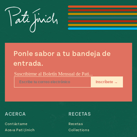
Temporada
e
14
ecipes, Local
Mexico
La Frontera
City
Ponle sabor a tu bandeja de
can
entrada.
y
Rediscovered
Pump Up El
or
Sabor
rary Kitchens
ACERCA
RECETAS
s
Contáctame
Recetas
Acera Pati Jinich
Collections
can