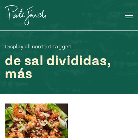
Saltar
al
contenido
Display all content tagged:
de sal divididas,
más
Mexican
 S2:E3
 Mexican