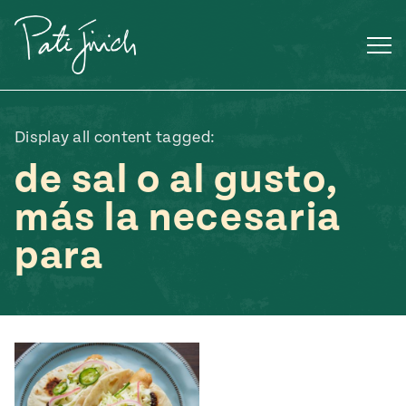
Saltar
al
contenido
Display all content tagged:
de sal o al gusto,
más la necesaria
para
Mexican
 S2:E3
 Mexican