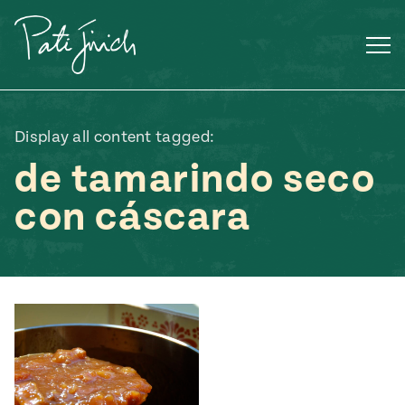
Saltar
al
contenido
Display all content tagged:
de tamarindo seco
con cáscara
Mexican
 S2:E3
 Mexican