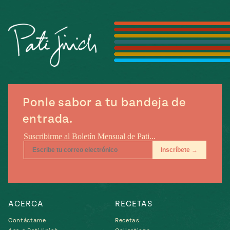
Temporada
e
14
ecipes, Local
Mexico
La Frontera
City
can
Ponle sabor a tu bandeja de
y
entrada.
Rediscovered
Pump Up El
or
Sabor
rary Kitchens
ACERCA
RECETAS
s
can
Contáctame
Recetas