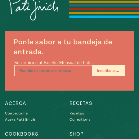
Temporada
e
14
ecipes, Local
Mexico
La Frontera
City
Ponle sabor a tu bandeja de
entrada.
can
y
Rediscovered
Pump Up El
or
Sabor
rary Kitchens
ACERCA
RECETAS
Contáctame
Recetas
Acera Pati Jinich
Collections
s
can
COOKBOOKS
SHOP