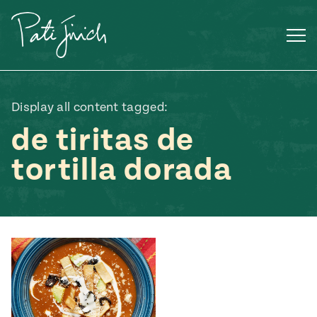
Saltar
al
contenido
Display all content tagged:
de tiritas de
tortilla dorada
Mexican
 S2:E3
 Mexican