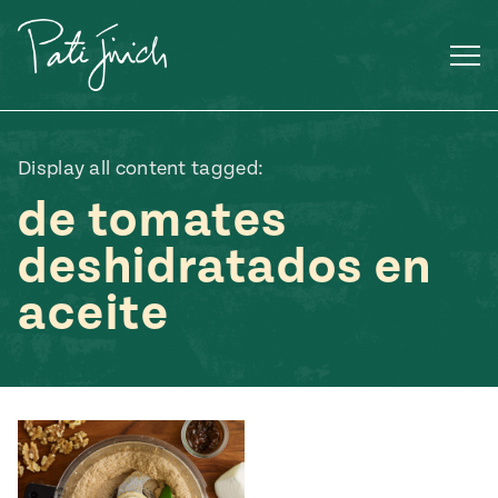
Saltar
al
contenido
Display all content tagged:
de tomates
deshidratados en
aceite
Mexican
 S2:E3
 Mexican