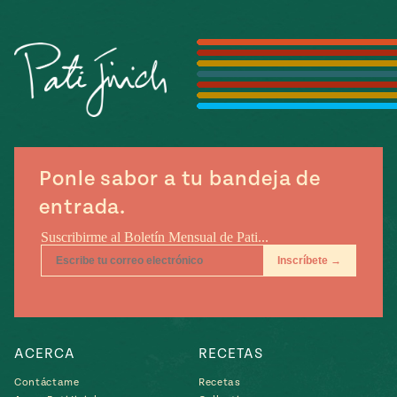
Temporada
e
14
ecipes, Local
Mexico
La Frontera
City
can
Ponle sabor a tu bandeja de
y
entrada.
Rediscovered
Pump Up El
or
Sabor
rary Kitchens
ACERCA
RECETAS
s
can
Contáctame
Recetas