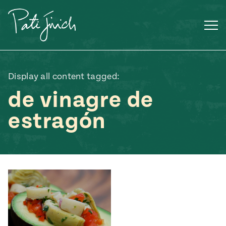
Saltar
al
contenido
Display all content tagged:
de vinagre de
estragón
Mexican
 S2:E3
 Mexican