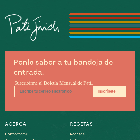
Temporada
e
14
ecipes, Local
Mexico
La Frontera
City
can
Ponle sabor a tu bandeja de
y
entrada.
Rediscovered
Pump Up El
or
Sabor
rary Kitchens
ACERCA
RECETAS
s
can
Contáctame
Recetas