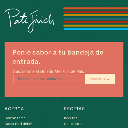
Temporada
e
14
ecipes, Local
Mexico
La Frontera
City
Ponle sabor a tu bandeja de
can
entrada.
y
Rediscovered
Pump Up El
or
Sabor
rary Kitchens
ACERCA
RECETAS
s
Contáctame
Recetas
can
Acera Pati Jinich
Collections