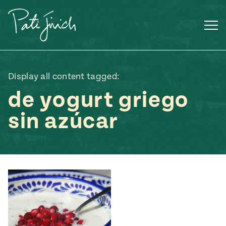
Saltar
al
contenido
Display all content tagged:
de yogurt griego
sin azúcar
Mexican
 S2:E3
 Mexican