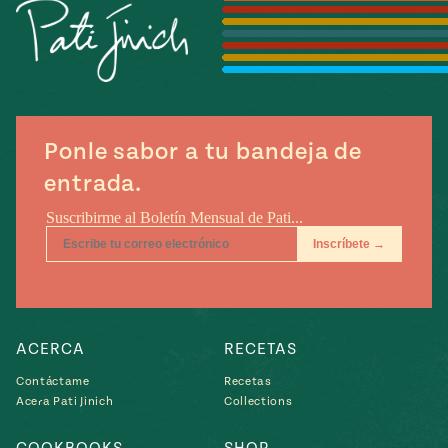
Temporada
e
14
ecipes, Local
Mexico
La Frontera
City
Ponle sabor a tu bandeja de
entrada.
can
y
Rediscovered
Pump Up El
or
Sabor
rary Kitchens
ACERCA
RECETAS
Contáctame
Recetas
Acera Pati Jinich
Collections
s
can