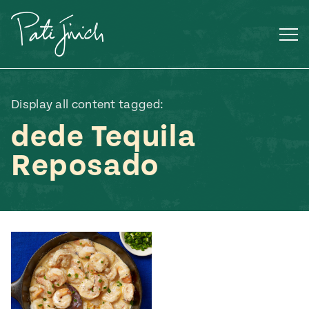
Saltar
al
contenido
Display all content tagged:
dede Tequila
Reposado
Mexican
 S2:E3
 Mexican