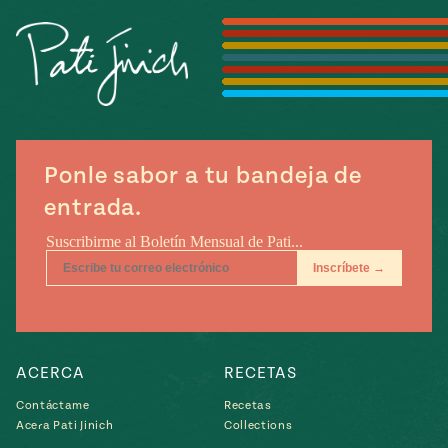
Temporada
e
14
ecipes, Local
Mexico
La Frontera
City
Ponle sabor a tu bandeja de
can
entrada.
y
Rediscovered
Pump Up El
or
Sabor
rary Kitchens
ACERCA
RECETAS
s
Contáctame
Recetas
Acera Pati Jinich
Collections
can