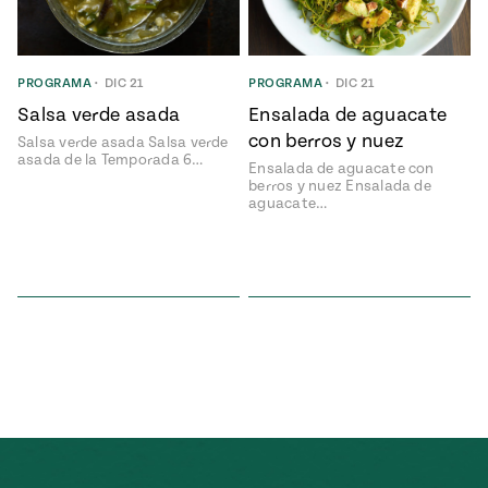
ENGLISH
•
ESPAÑOL
• S14
NES
 elote
ONES
Verano
Pati's
NDO
io 1409:
PROGRAMA
•
DIC 21
PROGRAMA
•
DIC 21
Mexican
a la
Table
e en Mi
Salsa verde asada
Ensalada de aguacate
Parrilla
n
con berros y nuez
Salsa verde asada Salsa verde
asada de la Temporada 6…
Ensalada de aguacate con
berros y nuez Ensalada de
aguacate…
Aprovecha
s of La
al
tera
máximo
y sabores de
dos de la
la
Pati Jinich
Explores
temporada
Panamericana
de maíz
Pati’s
Mexican
sures of
Table
Mexican