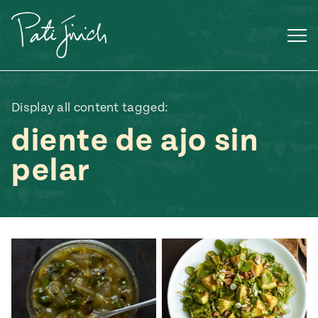
Saltar
al
contenido
Display all content tagged:
diente de ajo sin
pelar
Mexican
 S2:E3
 Mexican