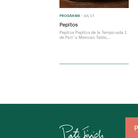
PROGRAMA
•
JUL 17
Pepitos
Pepitos Pepitos de la Temporada 1
de Pati´s Mexican Table,…
P