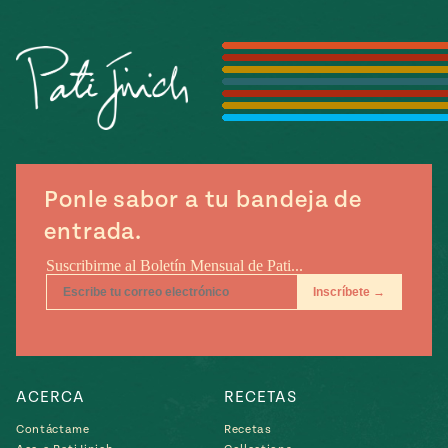
Temporada
e
14
ecipes, Local
Mexico
La Frontera
City
can
Ponle sabor a tu bandeja de
y
entrada.
Rediscovered
Pump Up El
or
Sabor
rary Kitchens
ACERCA
RECETAS
s
can
Contáctame
Recetas