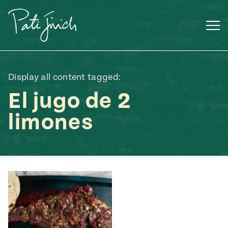
Saltar
al
contenido
Display all content tagged:
El jugo de 2
limones
Mexican
 S2:E3
 Mexican