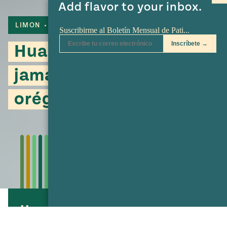
Add flavor to your inbox.
LIMON
CHILE DE ARBOL
PESCADO
Huachinango frito con
jamaica, epazote y
orégano
Huachinango frito con jamaica,
epazote y orégano