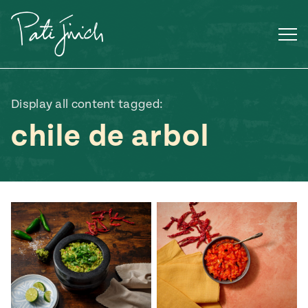
Saltar
al
contenido
Display all content tagged:
chile de arbol
Mexican
 S2:E3
 Mexican