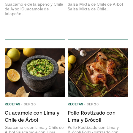
e
Guacamole de Jalapeño y Chile
Salsa Mixta de Chile de Arbol
#MustEat
de Arbol Guacamole de
Salsa Mixta de Chile…
ts of Real
Jalapeño…
 Homecooking
RECETAS
•
SEP 20
RECETAS
•
SEP 20
Guacamole con Lima y
Pollo Rostizado con
Chile de Árbol
Lima y Brócoli
Guacamole con Lima y Chile de
Pollo Rostizado con Lima y
Árbol Guacamole con Lima…
Brócoli Pollo rostizado con