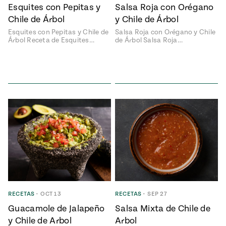
Temporada
Esquites con Pepitas y
Salsa Roja con Orégano
e
14
Chile de Árbol
y Chile de Árbol
ecipes, Local
Mexico
La Frontera
Esquites con Pepitas y Chile de
Salsa Roja con Orégano y Chile
City
Árbol Receta de Esquites…
de Árbol Salsa Roja…
can
y
Rediscovered
Pump Up El
or
Sabor
rary Kitchens
RECETAS
•
OCT 13
RECETAS
•
SEP 27
s
Guacamole de Jalapeño
Salsa Mixta de Chile de
can
y Chile de Arbol
Arbol