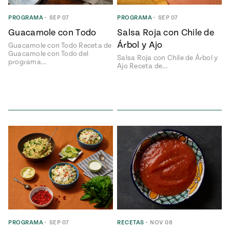
ENGLISH
•
ESPAÑOL
• S14
NES
 elote
PROGRAMA
•
SEP 07
PROGRAMA
•
SEP 07
ONES
Guacamole con Todo
Salsa Roja con Chile de
Verano
Pati's
NDO
io 1409:
Mexican
Árbol y Ajo
Guacamole con Todo Receta de
a la
Table
e en Mi
Guacamole con Todo del
Salsa Roja con Chile de Árbol y
Parrilla
programa…
n
Ajo Receta de…
Aprovecha
s of La
al
tera
máximo
y sabores de
dos de la
la
Pati Jinich
Explores
temporada
Panamericana
de maíz
Pati’s
Mexican
sures of
Table
PROGRAMA
•
SEP 07
RECETAS
•
NOV 08
Mexican