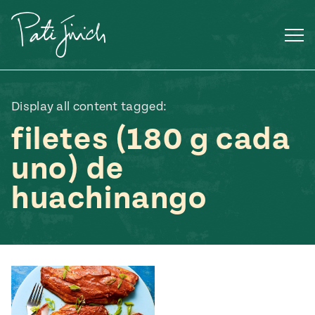
Saltar
al
contenido
Display all content tagged:
filetes (180 g cada
uno) de
huachinango
Mexican
 S2:E3
 Mexican