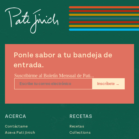
Temporada
e
14
ecipes, Local
Mexico
La Frontera
City
Ponle sabor a tu bandeja de
can
entrada.
y
Rediscovered
Pump Up El
or
Sabor
rary Kitchens
ACERCA
RECETAS
s
Contáctame
Recetas
Acera Pati Jinich
Collections
can