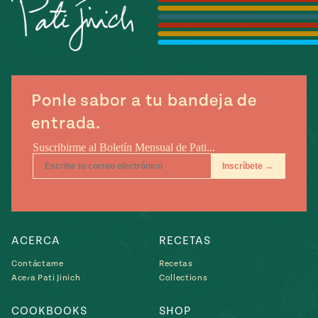
Temporada
e
14
ecipes, Local
Mexico
La Frontera
City
Ponle sabor a tu bandeja de
entrada.
can
y
Rediscovered
Pump Up El
or
Sabor
rary Kitchens
ACERCA
RECETAS
Contáctame
Recetas
Acera Pati Jinich
Collections
s
can
COOKBOOKS
SHOP