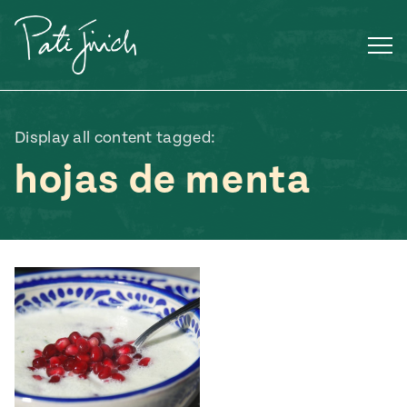
Saltar
al
contenido
Display all content tagged:
hojas de menta
Mexican
 S2:E3
 Mexican