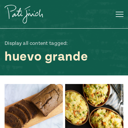
Saltar
al
contenido
Display all content tagged:
huevo grande
Mexican
 S2:E3
 Mexican