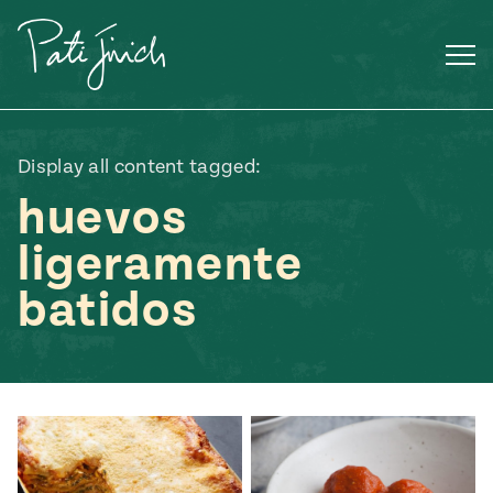
Saltar
al
contenido
Display all content tagged:
huevos
ligeramente
batidos
Mexican
 S2:E3
 Mexican