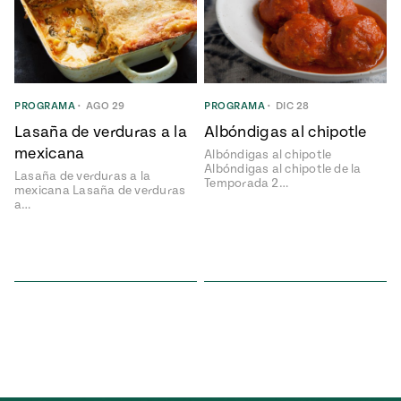
ENGLISH
•
ESPAÑOL
• S14
NES
 elote
ONES
Verano
Pati's
NDO
io 1409:
Mexican
a la
Table
e en Mi
Parrilla
PROGRAMA
•
AGO 29
PROGRAMA
•
DIC 28
n
Lasaña de verduras a la
Albóndigas al chipotle
mexicana
Albóndigas al chipotle
Albóndigas al chipotle de la
Aprovecha
s of La
Lasaña de verduras a la
Temporada 2…
mexicana Lasaña de verduras
al
tera
a…
máximo
y sabores de
dos de la
la
Pati Jinich
Explores
temporada
Panamericana
de maíz
Pati’s
Mexican
sures of
Table
Mexican