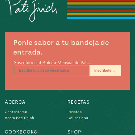
Temporada
e
14
ecipes, Local
Mexico
La Frontera
City
Ponle sabor a tu bandeja de
entrada.
can
y
Rediscovered
Pump Up El
or
Sabor
rary Kitchens
ACERCA
RECETAS
Contáctame
Recetas
Acera Pati Jinich
Collections
s
can
COOKBOOKS
SHOP