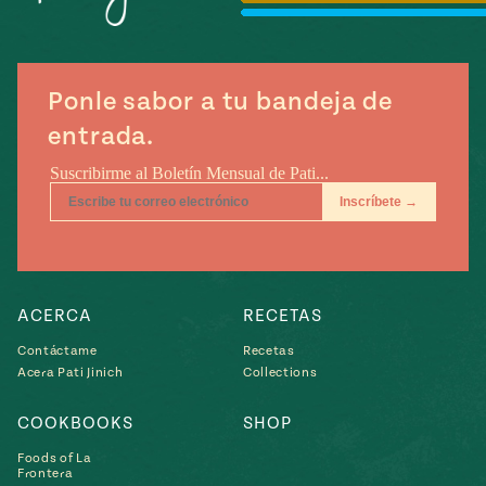
Temporada
e
14
ecipes, Local
Mexico
La Frontera
City
Ponle sabor a tu bandeja de
entrada.
can
y
Rediscovered
Pump Up El
or
Sabor
rary Kitchens
ACERCA
RECETAS
Contáctame
Recetas
Acera Pati Jinich
Collections
COOKBOOKS
SHOP
s
Foods of La
can
Frontera