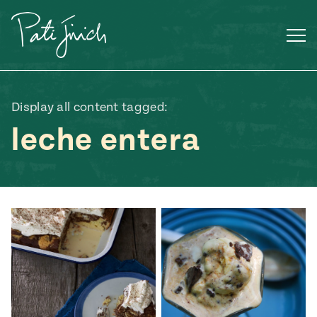
Saltar
al
contenido
Display all content tagged:
leche entera
Mexican
 S2:E3
 Mexican