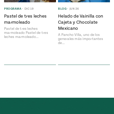
ENGLISH
•
ESPAÑOL
• S14
NES
 elote
PROGRAMA
•
DIC 19
BLOG
•
JUN 26
ONES
Pastel de tres leches
Helado de Vainilla con
Verano
Pati's
NDO
io 1409:
Mexican
marmoleado
Cajeta y Chocolate
a la
Table
e en Mi
Mexicano
Pastel de tres leches
Parrilla
n
marmoleado Pastel de tres
A Pancho Villa, uno de los
leches marmoleado…
generales más importantes
de…
Aprovecha
s of La
al
tera
máximo
y sabores de
dos de la
la
Pati Jinich
Explores
temporada
Panamericana
de maíz
Pati’s
Mexican
sures of
Table
Mexican