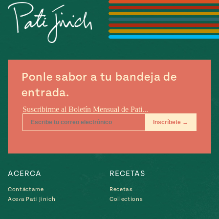
Temporada
e
14
ecipes, Local
Mexico
La Frontera
City
Ponle sabor a tu bandeja de
entrada.
can
y
Rediscovered
Pump Up El
or
Sabor
rary Kitchens
ACERCA
RECETAS
Contáctame
Recetas
s
Acera Pati Jinich
Collections
can