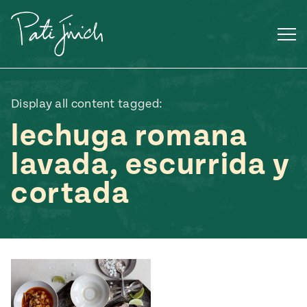
Saltar
al
contenido
Display all content tagged:
lechuga romana
lavada, escurrida y
cortada
Mexican
 S2:E3
 Mexican