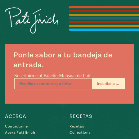
Temporada
e
14
ecipes, Local
Mexico
La Frontera
City
Ponle sabor a tu bandeja de
can
entrada.
y
Rediscovered
Pump Up El
or
Sabor
rary Kitchens
ACERCA
RECETAS
s
Contáctame
Recetas
Acera Pati Jinich
Collections
can