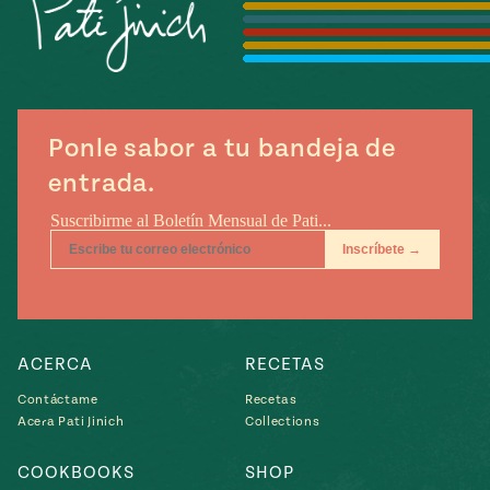
Temporada
e
14
ecipes, Local
Mexico
La Frontera
City
Ponle sabor a tu bandeja de
entrada.
can
y
Rediscovered
Pump Up El
or
Sabor
rary Kitchens
ACERCA
RECETAS
Contáctame
Recetas
Acera Pati Jinich
Collections
s
can
COOKBOOKS
SHOP