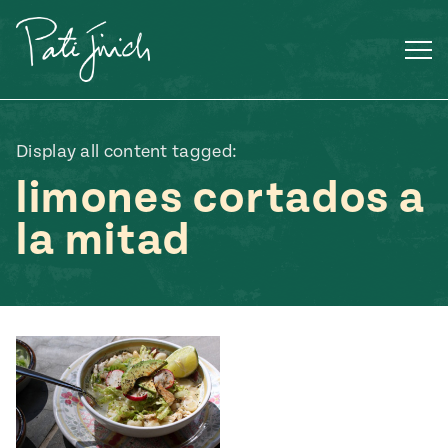
Saltar
al
contenido
Display all content tagged:
limones cortados a
la mitad
Mexican
 S2:E3
 Mexican