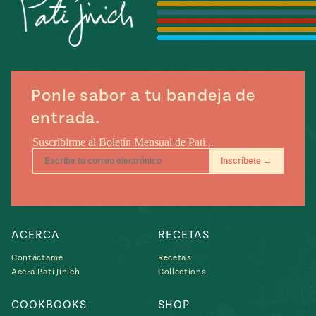
Temporada
e
14
ecipes, Local
Mexico
La Frontera
City
Ponle sabor a tu bandeja de
entrada.
can
y
Rediscovered
Pump Up El
or
Sabor
rary Kitchens
ACERCA
RECETAS
Contáctame
Recetas
Acera Pati Jinich
Collections
s
can
COOKBOOKS
SHOP