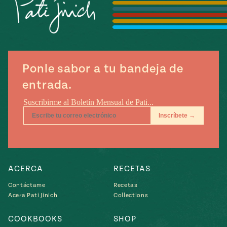
Temporada
e
14
ecipes, Local
Mexico
La Frontera
City
Ponle sabor a tu bandeja de
entrada.
can
y
Rediscovered
Pump Up El
or
Sabor
rary Kitchens
ACERCA
RECETAS
Contáctame
Recetas
Acera Pati Jinich
Collections
s
can
COOKBOOKS
SHOP