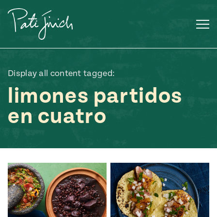
Saltar
al
contenido
Display all content tagged:
limones partidos
en cuatro
Mexican
 S2:E3
 Mexican