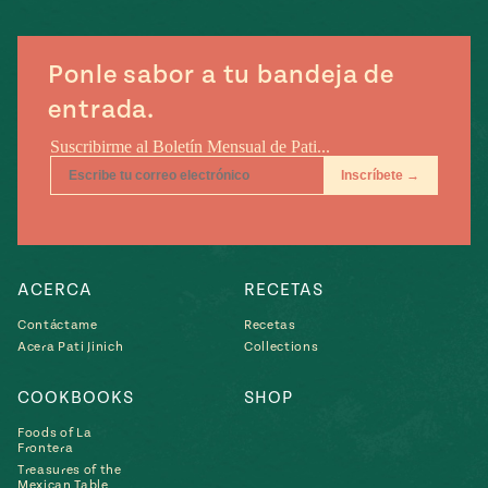
e
#MustEat
ts of Real
 Homecooking
Ponle sabor a tu bandeja de
entrada.
ACERCA
RECETAS
Contáctame
Recetas
Acera Pati Jinich
Collections
COOKBOOKS
SHOP
Foods of La
Frontera
Treasures of the
Mexican Table