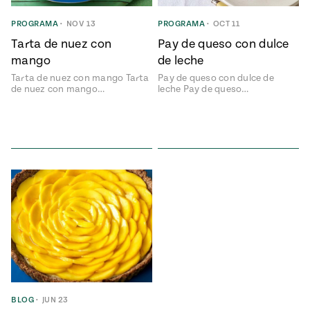
ENGLISH
•
ESPAÑOL
• S14
NES
 elote
PROGRAMA
•
NOV 13
PROGRAMA
•
OCT 11
ONES
Tarta de nuez con
Pay de queso con dulce
Verano
Pati's
NDO
io 1409:
Mexican
mango
de leche
a la
Table
e en Mi
Tarta de nuez con mango Tarta
Pay de queso con dulce de
Parrilla
n
de nuez con mango…
leche Pay de queso…
Aprovecha
s of La
al
tera
máximo
y sabores de
dos de la
la
Pati Jinich
Explores
temporada
Panamericana
de maíz
Pati’s
Mexican
sures of
Table
BLOG
•
JUN 23
Mexican