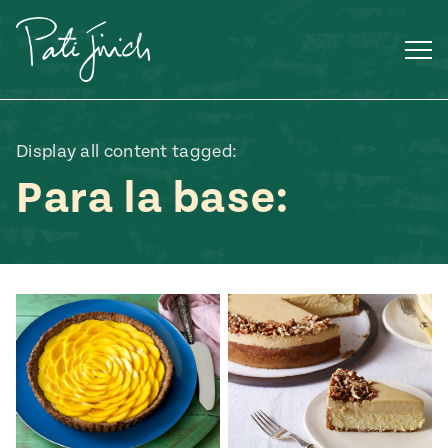
Saltar
al
contenido
Display all content tagged:
Para la base:
Mexican
 S2:E3
 Mexican