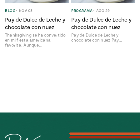
ENGLISH
•
ESPAÑOL
• S14
NES
 elote
BLOG
•
NOV 08
PROGRAMA
•
AGO 29
ONES
Pay de Dulce de Leche y
Pay de Dulce de Leche y
Verano
Pati's
NDO
io 1409:
Mexican
chocolate con nuez
chocolate con nuez
a la
Table
e en Mi
Thanksgiving se ha convertido
Pay de Dulce de Leche y
Parrilla
n
en mi fiesta americana
chocolate con nuez Pay…
favorita. Aunque…
Aprovecha
s of La
al
tera
máximo
y sabores de
dos de la
la
Pati Jinich
Explores
temporada
Panamericana
de maíz
Pati’s
Mexican
sures of
Table
Mexican