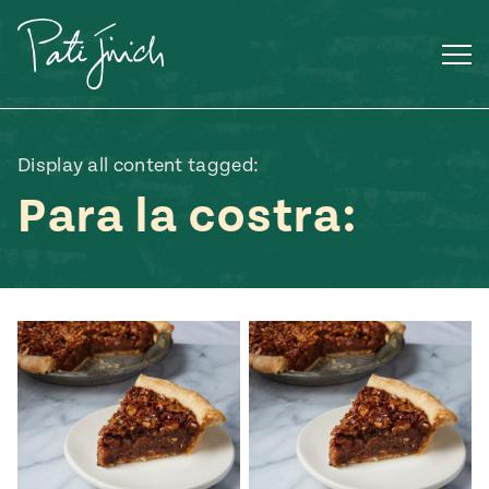
Saltar
al
contenido
Display all content tagged:
Para la costra:
Mexican
 S2:E3
 Mexican