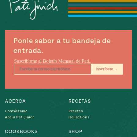
Temporada
e
14
ecipes, Local
Mexico
La Frontera
City
Ponle sabor a tu bandeja de
entrada.
can
y
Rediscovered
Pump Up El
or
Sabor
rary Kitchens
ACERCA
RECETAS
Contáctame
Recetas
Acera Pati Jinich
Collections
s
COOKBOOKS
SHOP
can