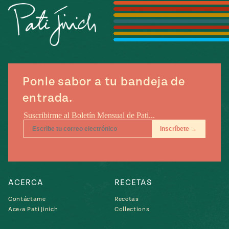
Temporada
e
14
ecipes, Local
Mexico
La Frontera
City
Ponle sabor a tu bandeja de
can
entrada.
y
Rediscovered
Pump Up El
or
Sabor
rary Kitchens
ACERCA
RECETAS
Contáctame
Recetas
s
Acera Pati Jinich
Collections
can