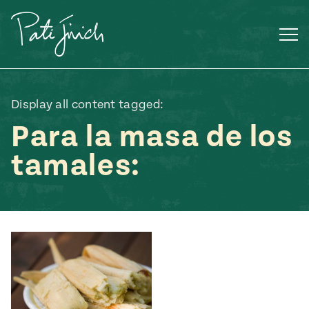
Saltar
al
contenido
Display all content tagged:
Para la masa de los
tamales:
Mexican
 S2:E3
 Mexican