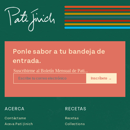
Temporada
e
14
ecipes, Local
Mexico
La Frontera
City
Ponle sabor a tu bandeja de
can
entrada.
y
Rediscovered
Pump Up El
or
Sabor
rary Kitchens
ACERCA
RECETAS
s
Contáctame
Recetas
Acera Pati Jinich
Collections
can