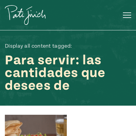
Saltar
al
contenido
Display all content tagged:
Para servir: las
cantidades que
desees de
Mexican
 S2:E3
 Mexican