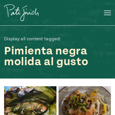
Saltar
al
contenido
Display all content tagged:
Pimienta negra
molida al gusto
Mexican
 S2:E3
 Mexican