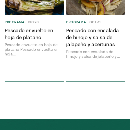
ENGLISH
•
ESPAÑOL
• S14
NES
 elote
ONES
Verano
Pati's
NDO
io 1409:
PROGRAMA
•
DIC 20
PROGRAMA
•
OCT 31
Mexican
a la
Table
e en Mi
Pescado envuelto en
Pescado con ensalada
Parrilla
n
hoja de plátano
de hinojo y salsa de
jalapeño y aceitunas
Pescado envuelto en hoja de
plátano Pescado envuelto en
Pescado con ensalada de
hoja…
Aprovecha
s of La
hinojo y salsa de jalapeño y…
al
tera
máximo
y sabores de
dos de la
la
Pati Jinich
Explores
temporada
Panamericana
de maíz
Pati’s
Mexican
sures of
Table
Mexican