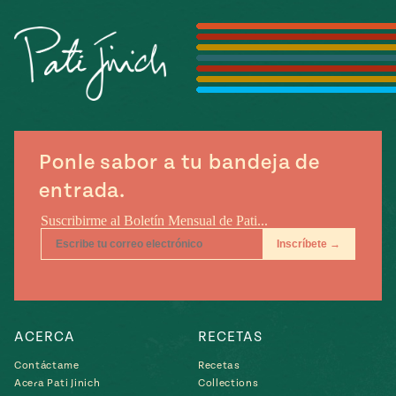
Temporada
e
14
ecipes, Local
Mexico
La Frontera
City
Ponle sabor a tu bandeja de
can
entrada.
y
Rediscovered
Pump Up El
or
Sabor
rary Kitchens
ACERCA
RECETAS
s
Contáctame
Recetas
can
Acera Pati Jinich
Collections