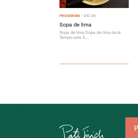
PROGRAMA
•
DIC 20
Sopa de lima
Sopa de lima Sopa de lima de la
Temporada 5…
P