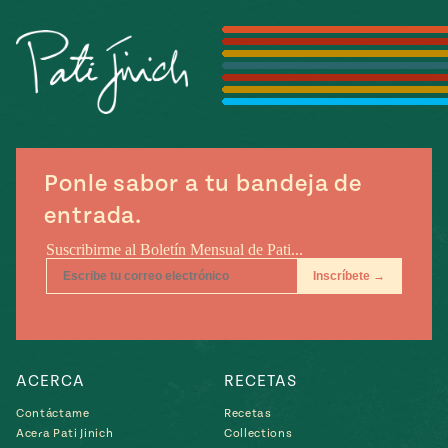
Temporada
e
14
ecipes, Local
Mexico
La Frontera
City
Ponle sabor a tu bandeja de
can
entrada.
y
Rediscovered
Pump Up El
or
Sabor
rary Kitchens
ACERCA
RECETAS
s
Contáctame
Recetas
can
Acera Pati Jinich
Collections