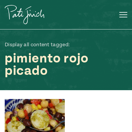
Saltar
al
contenido
Display all content tagged:
pimiento rojo
picado
Mexican
 S2:E3
 Mexican