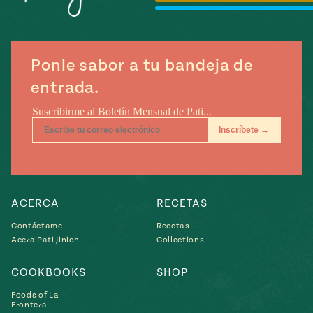
Temporada
e
14
ecipes, Local
Mexico
La Frontera
City
Ponle sabor a tu bandeja de
entrada.
can
y
Rediscovered
Pump Up El
or
Sabor
rary Kitchens
ACERCA
RECETAS
Contáctame
Recetas
Acera Pati Jinich
Collections
COOKBOOKS
SHOP
s
Foods of La
can
Frontera