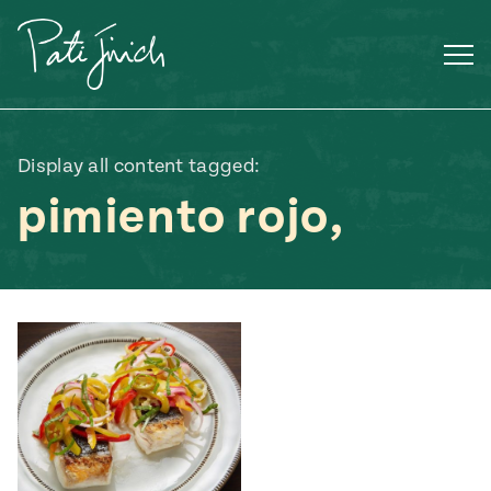
Saltar
al
contenido
Display all content tagged:
pimiento rojo,
Mexican
 S2:E3
 Mexican