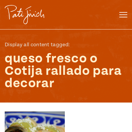
Saltar
al
contenido
Display all content tagged:
queso fresco o
Cotija rallado para
decorar
Mexican
 S2:E3
 Mexican