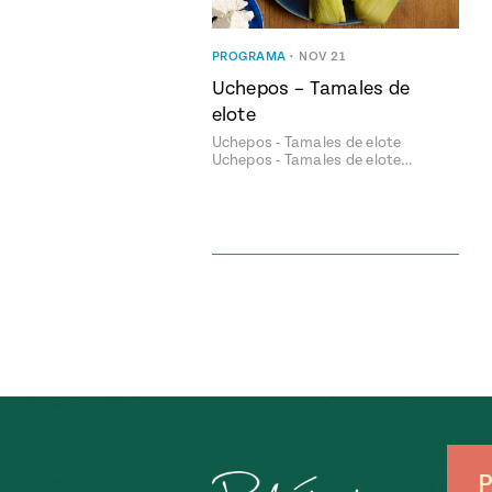
PROGRAMA
•
NOV 21
Uchepos – Tamales de
elote
Uchepos - Tamales de elote
Uchepos - Tamales de elote…
P